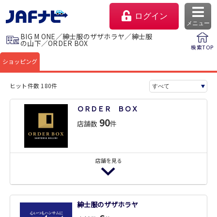
ログイン
メニュー
BIG M ONE／紳士服のザザホラヤ／紳士服
の山下／ORDER BOX
検索TOP
ショッピング
ヒット件数 180件
ＯＲＤＥＲ ＢＯＸ
90
店舗数
件
店舗を見る
マイページ
会員優待のご利用方法
ＯＲＤＥＲ ＢＯＸ 青森店
紳士服のザザホラヤ
よくあるご質問
商品購入代10％割引