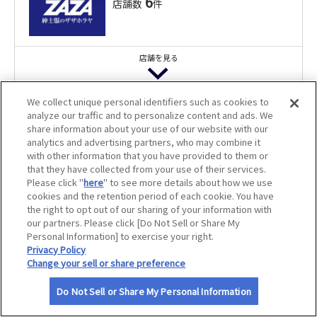
6
店舗数
件
サイトマップ
店舗を見る
ＯＲＤＥＲ ＢＯＸ 明石大久保店
商品購入代10％割引
We collect unique personal identifiers such as cookies to
紳士服のザザホラヤ 春日店
analyze our traffic and to personalize content and ads. We
紳士服の山下
share information about your use of our website with our
商品購入代10％割引
4
analytics and advertising partners, who may combine it
店舗数
件
with other information that you have provided to them or
that they have collected from your use of their services.
Please click "
here
" to see more details about how we use
ＯＲＤＥＲ ＢＯＸ 旭川店
cookies and the retention period of each cookie. You have
店舗を見る
商品購入代10％割引
the right to opt out of our sharing of your information with
紳士服のザザホラヤ 小倉総本店
our partners. Please click [Do Not Sell or Share My
Personal Information] to exercise your right.
商品購入代10％割引
紳士服の山下 ウィングベイ小樽店
Privacy Policy
ＢＩＧ Ｍ ＯＮＥ
Change your sell or share preference
商品購入代10％割引
79
店舗数
件
Do Not Sell or Share My Personal Information
ＯＲＤＥＲ ＢＯＸ 飯塚店