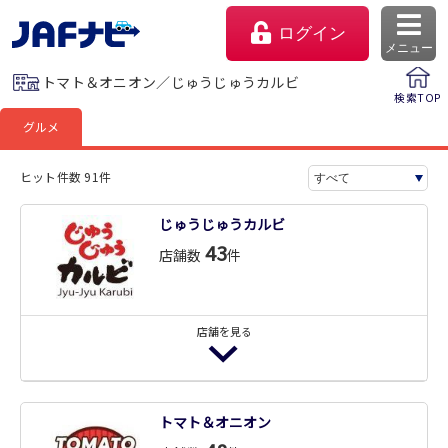
ログイン
メニュー
トマト＆オニオン／じゅうじゅうカルビ
検索TOP
グルメ
ヒット件数 91件
じゅうじゅうカルビ
43
店舗数
件
店舗を見る
マイページ
会員優待のご利用方法
じゅうじゅうカルビ 磯子中原店
トマト＆オニオン
よくあるご質問
ご飲食代 5％割引