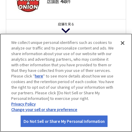
48
店舗数
件
アプリクーポン
サイトマップ
ログインのうえご確認ください。ご利
用にはJAFアプリのインストールが必要
です。
アプリクーポン
特別優待
店舗を見る
じゅうじゅうカルビ 伊丹堀池店
ご飲食代 5％割引
We collect unique personal identifiers such as cookies to
トマト＆オニオン鯖江インター店
analyze our traffic and to personalize content and ads. We
アプリクーポン
share information about your use of our website with our
ご飲食代 5％割引
ログインのうえご確認ください。ご利
analytics and advertising partners, who may combine it
用にはJAFアプリのインストールが必要
アプリクーポン
です。
with other information that you have provided to them or
ログインのうえご確認ください。ご利
アプリクーポン
特別優待
that they have collected from your use of their services.
用にはJAFアプリのインストールが必要
Please click "
here
" to see more details about how we use
じゅうじゅうカルビ 一之江店
です。
アプリクーポン
特別優待
cookies and the retention period of each cookie. You have
ご飲食代 5％割引
the right to opt out of our sharing of your information with
トマト＆オニオン赤穂店（ＦＣ）
our partners. Please click [Do Not Sell or Share My
アプリクーポン
Personal Information] to exercise your right.
ご飲食代 5％割引
ログインのうえご確認ください。ご利
Privacy Policy
用にはJAFアプリのインストールが必要
アプリクーポン
Change your sell or share preference
です。
ログインのうえご確認ください。ご利
アプリクーポン
特別優待
用にはJAFアプリのインストールが必要
利用規約
Do Not Sell or Share My Personal Information
じゅうじゅうカルビ 大久保インター店
です。
アプリクーポン
特別優待