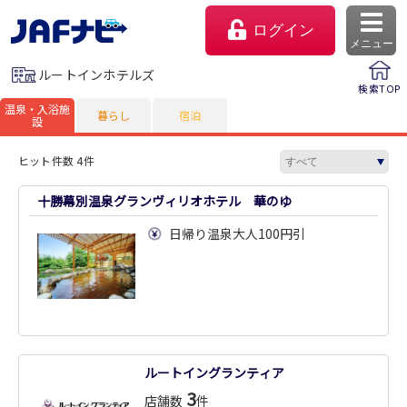
ログイン
メニュー
ルートインホテルズ
検索TOP
温泉・入浴施
暮らし
宿泊
設
ヒット件数 4件
十勝幕別温泉グランヴィリオホテル 華のゆ
日帰り温泉大人100円引
マイページ
会員優待のご利用方法
ルートイングランティア
よくあるご質問
3
店舗数
件