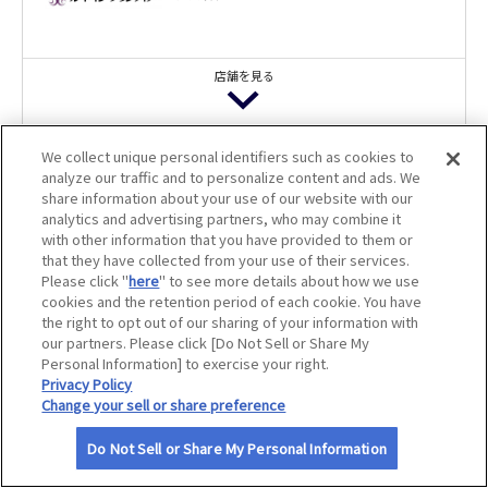
サイトマップ
店舗を見る
ルートイングランティア小松エアポート 天然温泉 あた
We collect unique personal identifiers such as cookies to
かの湯
analyze our traffic and to personalize content and ads. We
share information about your use of our website with our
温浴大人100円引
analytics and advertising partners, who may combine it
with other information that you have provided to them or
that they have collected from your use of their services.
Please click "
here
" to see more details about how we use
cookies and the retention period of each cookie. You have
the right to opt out of our sharing of your information with
ルートイングランティア太宰府 健康ランド みかさの湯
our partners. Please click [Do Not Sell or Share My
Personal Information] to exercise your right.
入浴料大人100円引
Privacy Policy
Change your sell or share preference
利用規約
Do Not Sell or Share My Personal Information