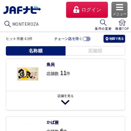
ログイン
メニュー
MONTEROZA
条件の変更
検索TOP
ヒット件数 63件
チェーン店を除く
地図で見る
名称順
距離順
魚民
11
店舗数
件
店舗を見る
マイページ
会員優待のご利用方法
魚民 赤坂見附駅前店
かば屋
よくあるご質問
飲食代10％割引
6