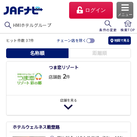
ログイン
メニュー
HMIホテルグループ
条件の変更
検索TOP
ヒット件数 37件
チェーン店を除く
地図で見る
名称順
距離順
つま恋リゾート
2
店舗数
件
店舗を見る
マイページ
会員優待のご利用方法
つま恋リゾート 彩の郷
ホテルウェルネス能登路
よくあるご質問
宿泊料金 JAF会員価格（5%〜10%