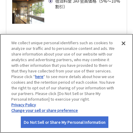
割引）
宿泊料金 JAF会員価格（5%〜10%
割引）
サイトマップ
つま恋リゾート彩の郷 掛川つま恋温泉「森林の湯」
森林の湯 入館料大人（中学生以
We collect unique personal identifiers such as cookies to
上）1,100円（入湯税/税込）→ 95
クラウンパレス
analyze our traffic and to personalize content and ads. We
0円（税込）
2
share information about your use of our website with our
店舗数
件
analytics and advertising partners, who may combine it
with other information that you have provided to them or
that they have collected from your use of their services.
店舗を見る
Please click "
here
" to see more details about how we use
店舗を見る
cookies and the retention period of each cookie. You have
the right to opt out of our sharing of your information with
our partners. Please click [Do Not Sell or Share My
ホテルクラウンパレス北九州
Personal Information] to exercise your right.
伊豆畑毛温泉 大仙家
Privacy Policy
宿泊料金 JAF会員価格（5%〜10%
Change your sell or share preference
割引）
宿泊料金 JAF会員価格（5%〜10%
割引）
Do Not Sell or Share My Personal Information