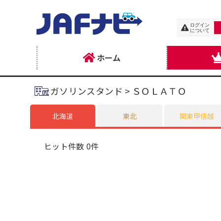
ログイン
について
ホーム
ガソリンスタンド > ＳＯＬＡＴＯ
北海道
東北
関東甲信越
ヒット件数 0件