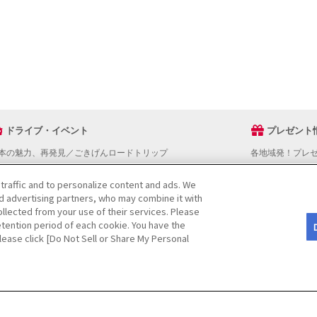
ドライブ・イベント
プレゼント
本の魅力、再発見／ごきげんロードトリップ
各地域発！プレ
ライブスタンプラリー
でかけスポットを探す
 traffic and to personalize content and ads. We
nd advertising partners, who may combine it with
ライブコースを探す
llected from your use of their services. Please
ベントを探す
tention period of each cookie. You have the
図から探す
Please click [Do Not Sell or Share My Personal
役立ち情報
ライブ情報ページ操作マニュアル