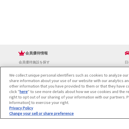
会員優待情報
会員優待施設を探す
日
JAFアプリ
ド
新規優待施設
お
We collect unique personal identifiers such as cookies to analyze our
share information about your use of our website with our analytics a
海外で使える会員優待サービス
ド
other information that you have provided to them or that they have co
JAFプレミアムサービス
イ
click "
here
" to see more details about how we use cookies and the re
JAFライフサポート
地
right to opt out of our sharing of your information with our partners. 
お
Information] to exercise your right.
JAF Mate
ド
Privacy Policy
冊子JAF Mate・JAF PLUS
Change your sell or share preference