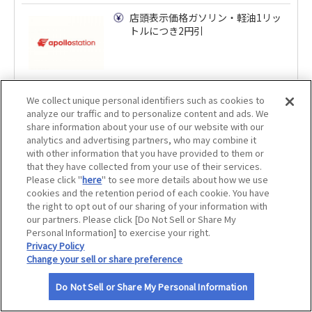
サイトマップ
店頭表示価格ガソリン・軽油1リッ
トルにつき2円引
We collect unique personal identifiers such as cookies to
analyze our traffic and to personalize content and ads. We
アポロステーション 朝日石油（株） 羽幌ＳＳ （スタ
share information about your use of our website with our
ッフ給油）
analytics and advertising partners, who may combine it
with other information that you have provided to them or
店頭表示価格ガソリン・軽油1リッ
that they have collected from your use of their services.
トルにつき2円引
Please click "
here
" to see more details about how we use
cookies and the retention period of each cookie. You have
the right to opt out of our sharing of your information with
our partners. Please click [Do Not Sell or Share My
Personal Information] to exercise your right.
Privacy Policy
Change your sell or share preference
アポロステーション 網走交通（株） 阿寒湖畔ＳＳ
（スタッフ給油）
Do Not Sell or Share My Personal Information
ガソリン・軽油１リットルあたり会