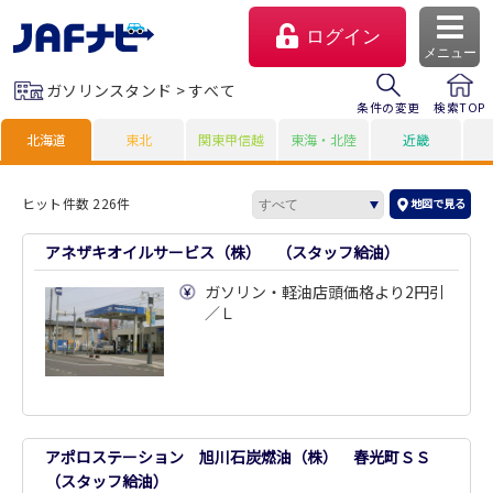
ログイン
メニュー
ガソリンスタンド > すべて
条件の変更
検索TOP
北海道
東北
関東甲信越
東海・北陸
近畿
ヒット件数 226件
地図で見る
アネザキオイルサービス（株） （スタッフ給油）
ガソリン・軽油店頭価格より2円引
／Ｌ
マイページ
会員優待のご利用方法
アポロステーション 旭川石炭燃油（株） 春光町ＳＳ
よくあるご質問
（スタッフ給油）