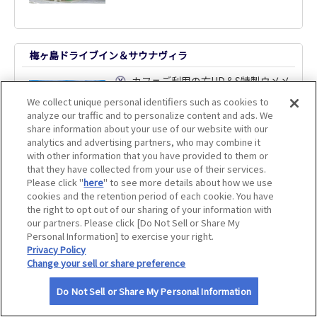
サイトマップ
梅ヶ島ドライブイン＆サウナヴィラ
カフェご利用の方UD＆S特製ウメメ
シール進呈
We collect unique personal identifiers such as cookies to
analyze our traffic and to personalize content and ads. We
share information about your use of our website with our
analytics and advertising partners, who may combine it
with other information that you have provided to them or
that they have collected from your use of their services.
Please click "
here
" to see more details about how we use
大野木荘
cookies and the retention period of each cookie. You have
the right to opt out of our sharing of your information with
ご宿泊の方ソフトドリンクまたは生
our partners. Please click [Do Not Sell or Share My
ビール（小）1杯進呈
Personal Information] to exercise your right.
Privacy Policy
Change your sell or share preference
Do Not Sell or Share My Personal Information