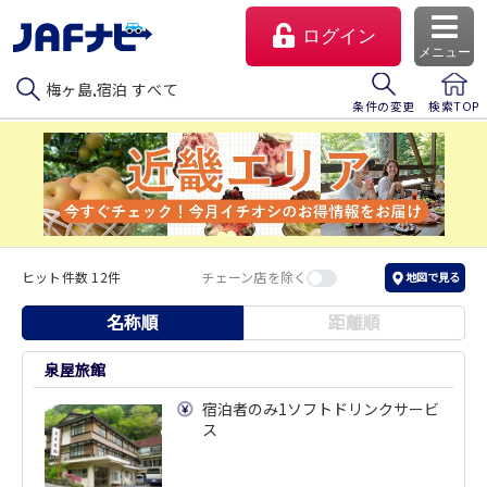
ログイン
メニュー
梅ヶ島,宿泊 すべて
条件の変更
検索TOP
ヒット件数 12件
チェーン店を除く
地図で見る
名称順
距離順
マイページ
泉屋旅館
宿泊者のみ1ソフトドリンクサービ
会員優待のご利用方法
ス
よくあるご質問