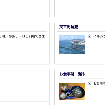
天草海鮮蔵
日 味千感謝デーはご利用できま
イルカ
お食事処 灘や
お食事