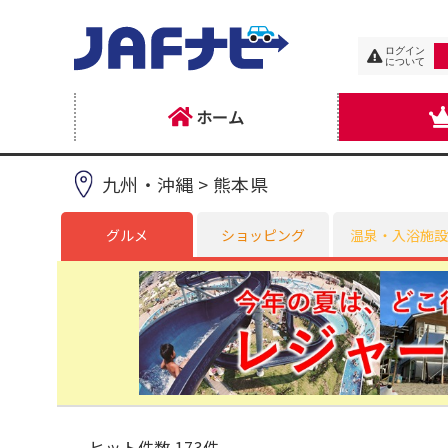
ログイン
について
ホーム
九州・沖縄 > 熊本県
グルメ
ショッピング
温泉・入浴施設
ヒット件数 173件