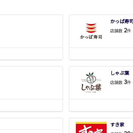
かっぱ寿
2
店舗数
件
しゃぶ葉
3
店舗数
件
すき家