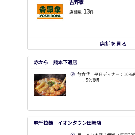
吉野家
13
店舗数
件
店舗を見る
赤から 熊本下通店
飲食代 平日ディナー：10％
ー：5％割引
味千拉麺 イオンタウン田崎店
ラーメン大盛り無料（毎月22