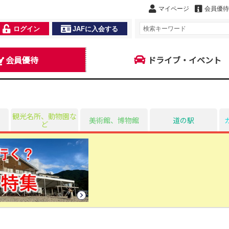
マイページ
会員優待
ログイン
JAFに入会する
会員優待
ドライブ・イベント
観光名所、動物園な
美術館、博物館
道の駅
ど