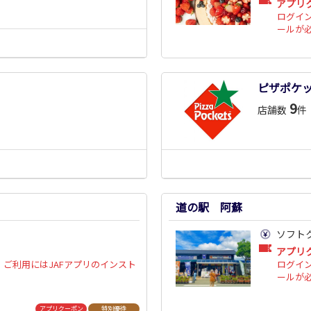
アプリ
ログイ
ールが
ピザポケ
9
店舗数
件
道の駅 阿蘇
ソフト
アプリ
ご利用にはJAFアプリのインスト
ログイ
ールが
アプリクーポン
特別優待