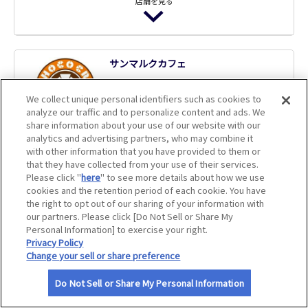
店舗を見る
サイトマップ
魚民 諫早駅前店
サンマルクカフェ
飲食代10％割引
2
店舗数
件
アプリクーポン
We collect unique personal identifiers such as cookies to
ログインのうえご確認ください。ご利
analyze our traffic and to personalize content and ads. We
用にはJAFアプリのインストールが必要
share information about your use of our website with our
です。
アプリクーポン
店舗を見る
analytics and advertising partners, who may combine it
with other information that you have provided to them or
魚民 大村駅前店
that they have collected from your use of their services.
Please click "
here
" to see more details about how we use
飲食代10％割引
サンマルクカフェ 佐世保四ヶ町店
cookies and the retention period of each cookie. You have
アプリクーポン
しゃぶ葉北佐世保店
the right to opt out of our sharing of your information with
ログインのうえご確認ください。ご利
our partners. Please click [Do Not Sell or Share My
用にはJAFアプリのインストールが必要
アプリクーポン
Personal Information] to exercise your right.
です。
ログインのうえご確認ください。ご利
アプリクーポン
アプリクーポン
Privacy Policy
用にはJAFアプリのインストールが必要
ログインのうえご確認ください。ご利
Change your sell or share preference
魚民 佐世保京町店
です。
用にはJAFアプリのインストールが必要
アプリクーポン
特別優待
です。
Do Not Sell or Share My Personal Information
飲食代10％割引
サンマルクカフェ 長崎浜町店
アプリクーポン
特別優待
アプリクーポン