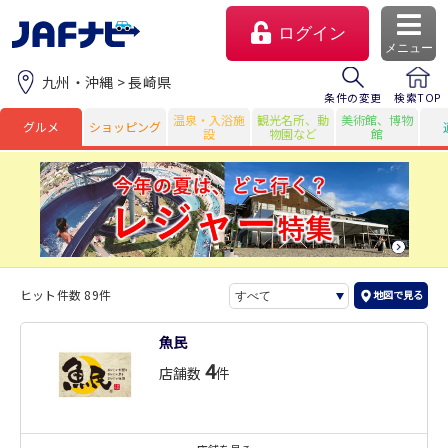
ログイン
メニュー
九州・沖縄 > 長崎県
条件の変更
検索TOP
温泉・入浴施
観光名所、動
美術館、博物
グルメ
ショッピング
設
物園など
館
ヒット件数 89件
地図で見る
マイページ
魚民
4
店舗数
件
会員優待のご利用方法
よくあるご質問