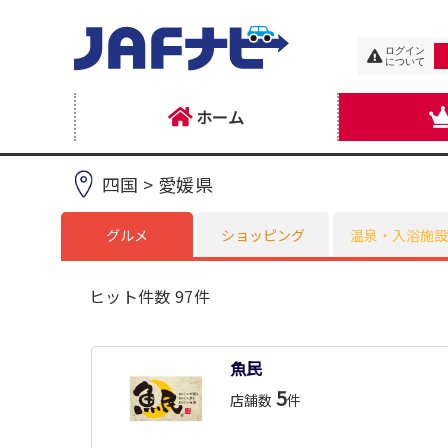
ログイン
について
ホーム
四国 > 愛媛県
グルメ
ショッピング
温泉・入浴施設
ヒット件数 97件
魚民
5
店舗数
件