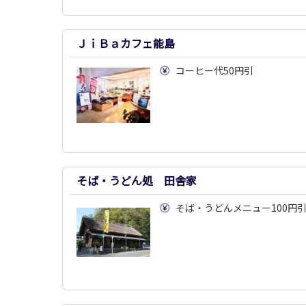
ＪｉＢａカフェ能島
コーヒー代50円引
そば・うどん処 田舎家
そば・うどんメニュー100円