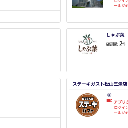
ログイ
ールが
しゃぶ葉
2
店舗数
件
ステーキガスト松山三津店
アプリ
ログイ
ールが