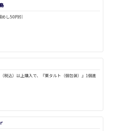
島
鯛めし50円引
80円（税込）以上購入で、『栗タルト（個包装）』1個進
ｒ