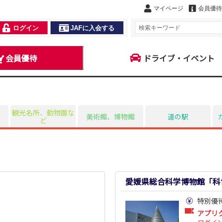
マイページ
会員優待
ログイン
JAFに入会する
会員優待
ドライブ・イベント
観光名所、動物園な
美術館、博物館
道の駅
ど
愛媛県総合科学博物館「科
特別優
アプリ