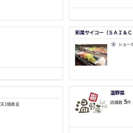
彩菜サイコー（ＳＡＩ＆Ｃ
ショー
温野菜
5
店舗数
件
わ天1個進呈