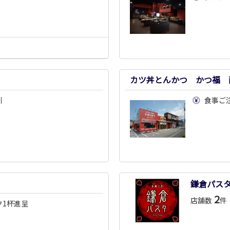
カツ丼とんかつ かつ福 
引
食事ご
鎌倉パス
2
店舗数
件
ク1杯進呈