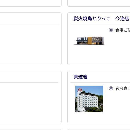
炭火焼鳥とりっこ 今治店
食事ご
茶玻瑠
引
夜会食1