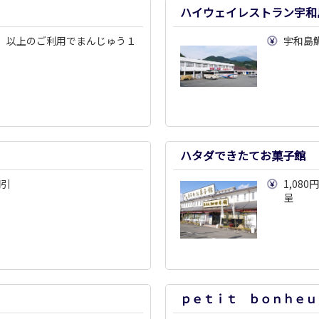
ハイウェイレストラン宇和
）以上のご利用でまんじゅう１
宇和島
ハタダできたてお菓子館
円引
1,0
呈
ｐｅｔｉｔ ｂｏｎｈｅｕ