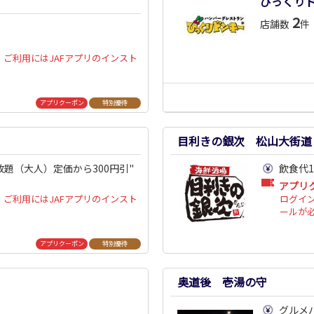
びっくり
2
店舗数
件
ご利用にはJAFアプリのインスト
アプリクーポン
特別優待
目利きの銀次 松山大街道
題（大人）定価から300円引"
飲食代1
アプリ
ご利用にはJAFアプリのインスト
ログイ
ールが
アプリクーポン
特別優待
奥道後 壱湯の守
グルメ