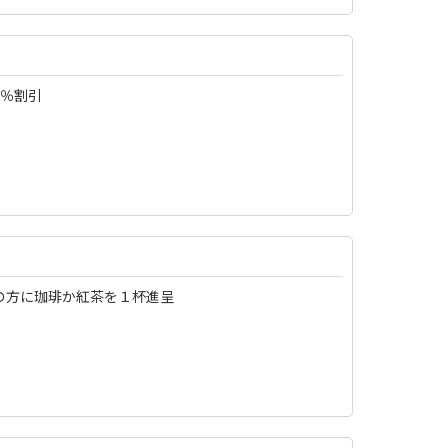
5％割引
の方に珈琲か紅茶を１杯進呈