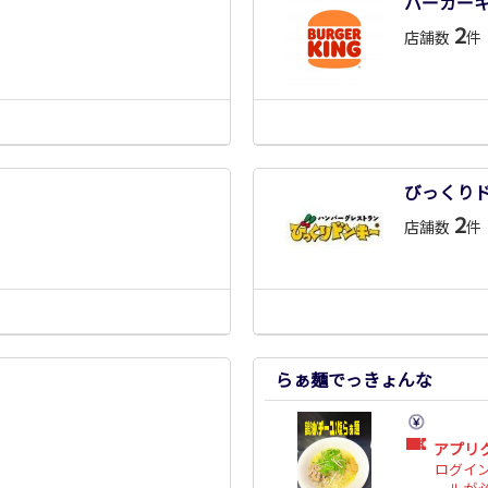
バーガー
2
店舗数
件
びっくり
2
店舗数
件
らぁ麺でっきょんな
アプリ
ログイ