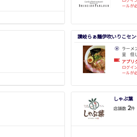
ログイ
ールが
讃岐らぁ麺伊吹いりこセン
ラーメ
呈 但
アプリ
ログイ
ールが
しゃぶ葉
2
店舗数
件