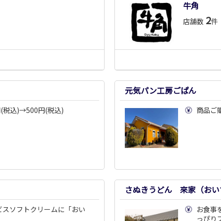
牛角
2
店舗数
件
元気パン工房ごぱん
税込)→500円(税込)
商品ご購
さぬきうどん 來家（おい
ビスソフトクリームに「おい
お食事
っぴり