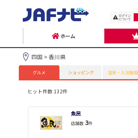
ログイン
について
ホーム
四国 > 香川県
グルメ
ショッピング
温泉・入浴施設
ヒット件数 132件
魚民
3
店舗数
件