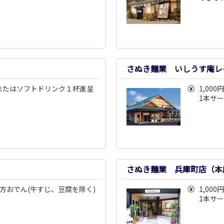
さぬき麺業 いしうす庵レ
またはソフトドリンク１杯進呈
1,00
1本サ
さぬき麺業 兵庫町店（本
の方おでん(牛すじ、豆腐を除く)
1,00
1本サ