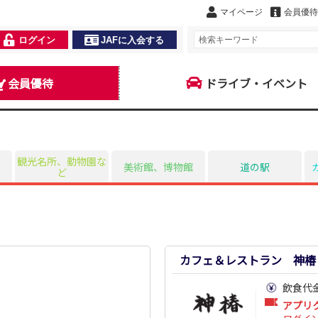
マイページ
会員優待
ログイン
JAFに入会する
会員優待
ドライブ・イベント
観光名所、動物園な
美術館、博物館
道の駅
ど
カフェ＆レストラン 神椿
飲食代
アプリ