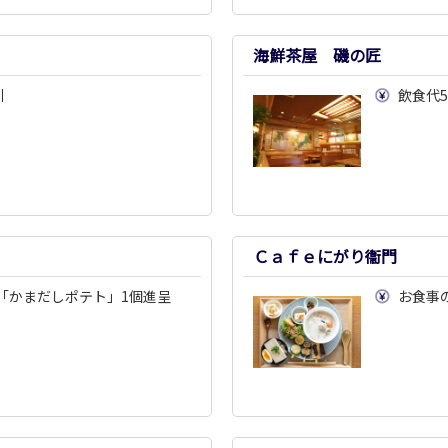
海鮮茶屋 磯の匠
引
飲食代
Ｃａｆｅにがり衞門
入で「かまだしポテト」1個進呈
お食事