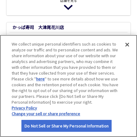
店舗を見る
サイトマップ
魚民 近江八幡北口駅前店
かっぱ寿司 大津尾花川店
飲食代10％割引
ご飲食代100円引
アプリクーポン
We collect unique personal identifiers such as cookies to
ログインのうえご確認ください。ご利
アプリクーポン
analyze our traffic and to personalize content and ads. We
用にはJAFアプリのインストールが必要
ログインのうえご確認ください。ご利
share information about your use of our website with our
です。
用にはJAFアプリのインストールが必要
アプリクーポン
analytics and advertising partners, who may combine it
です。
with other information that you have provided to them or
魚民 大津北口駅前店
アプリクーポン
特別優待
that they have collected from your use of their services.
Please click "
here
" to see more details about how we use
飲食代10％割引
かば屋 彦根東口駅前店
cookies and the retention period of each cookie. You have
アプリクーポン
the right to opt out of our sharing of your information with
ログインのうえご確認ください。ご利
飲食代10％割引
our partners. Please click [Do Not Sell or Share My
用にはJAFアプリのインストールが必要
Personal Information] to exercise your right.
アプリクーポン
です。
アプリクーポン
Privacy Policy
ログインのうえご確認ください。ご利
Change your sell or share preference
用にはJAFアプリのインストールが必要
魚民 草津西口駅前店
です。
Do Not Sell or Share My Personal Information
飲食代10％割引
アプリクーポン
アプリクーポン