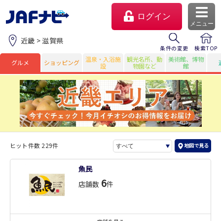
ログイン
メニュー
近畿 > 滋賀県
条件の変更
検索TOP
温泉・入浴施
観光名所、動
美術館、博物
グルメ
ショッピング
設
物園など
館
ヒット件数 229件
地図で見る
マイページ
魚民
6
店舗数
件
会員優待のご利用方法
よくあるご質問