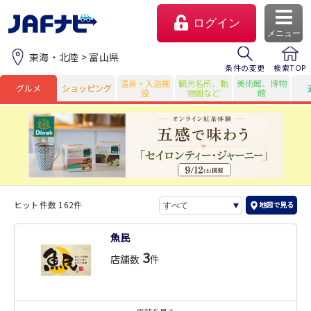
ログイン
メニュー
東海・北陸 > 富山県
条件の変更
検索TOP
温泉・入浴施
観光名所、動
美術館、博物
グルメ
ショッピング
設
物園など
館
ヒット件数 162件
地図で見る
マイページ
魚民
3
店舗数
件
会員優待のご利用方法
よくあるご質問