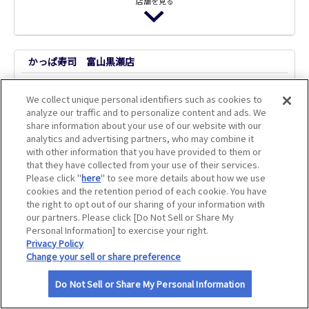
店舗を見る
サイトマップ
魚民 小杉南口駅前店
かっぱ寿司 富山黒瀬店
飲食代10％割引
ご飲食代100円引
アプリクーポン
We collect unique personal identifiers such as cookies to
ログインのうえご確認ください。ご利
アプリクーポン
analyze our traffic and to personalize content and ads. We
用にはJAFアプリのインストールが必要
ログインのうえご確認ください。ご利
share information about your use of our website with our
です。
用にはJAFアプリのインストールが必要
アプリクーポン
analytics and advertising partners, who may combine it
です。
with other information that you have provided to them or
魚民 新高岡南口駅前店
アプリクーポン
特別優待
that they have collected from your use of their services.
Please click "
here
" to see more details about how we use
飲食代10％割引
から好し富山空港通店
cookies and the retention period of each cookie. You have
アプリクーポン
the right to opt out of our sharing of your information with
ログインのうえご確認ください。ご利
our partners. Please click [Do Not Sell or Share My
用にはJAFアプリのインストールが必要
Personal Information] to exercise your right.
アプリクーポン
です。
アプリクーポン
Privacy Policy
ログインのうえご確認ください。ご利
Change your sell or share preference
用にはJAFアプリのインストールが必要
魚民 氷見店
です。
Do Not Sell or Share My Personal Information
飲食代10％割引
アプリクーポン
特別優待
アプリクーポン