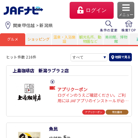
ログイン
メニュー
関東甲信越 > 新潟県
条件の変更
検索TOP
温泉・入浴施
観光名所、動
美術館、博物
グルメ
ショッピング
設
物園など
館
ヒット件数 216件
地図で見る
上島珈琲店 新潟ラブラ２店
アプリクーポン
ログインのうえご確認ください。ご利
用にはJAFアプリのインストールが必要
マイページ
です。
アプリクーポン
特別優待
会員優待のご利用方法
魚民
よくあるご質問
5