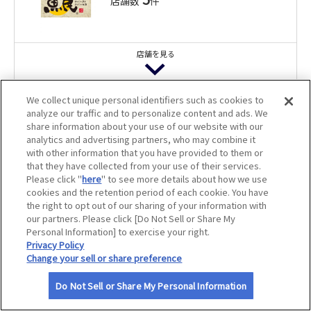
店舗数
件
サイトマップ
店舗を見る
魚民 越後湯沢東口駅前店
We collect unique personal identifiers such as cookies to
analyze our traffic and to personalize content and ads. We
かっぱ寿司
飲食代10％割引
share information about your use of our website with our
11
店舗数
件
analytics and advertising partners, who may combine it
アプリクーポン
with other information that you have provided to them or
ログインのうえご確認ください。ご利
that they have collected from your use of their services.
用にはJAFアプリのインストールが必要
Please click "
here
" to see more details about how we use
です。
アプリクーポン
店舗を見る
cookies and the retention period of each cookie. You have
the right to opt out of our sharing of your information with
魚民 上越妙高西口駅前店
our partners. Please click [Do Not Sell or Share My
Personal Information] to exercise your right.
飲食代10％割引
かっぱ寿司 魚沼小出店
Privacy Policy
アプリクーポン
佐渡乳業 直売所「みるく・ぽっと」
Change your sell or share preference
ご飲食代100円引
ログインのうえご確認ください。ご利
用にはJAFアプリのインストールが必要
ソフトクリーム30円引
アプリクーポン
Do Not Sell or Share My Personal Information
です。
ログインのうえご確認ください。ご利
アプリクーポン
アプリクーポン
用にはJAFアプリのインストールが必要
ログインのうえご確認ください。ご利