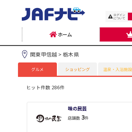
ログイン
について
ホーム
関東甲信越 > 栃木県
グルメ
ショッピング
温泉・入浴施設
ヒット件数 286件
味の民芸
3
店舗数
件