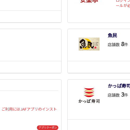
ログイ
ールが
魚民
8
店舗数
件
かっぱ寿
3
店舗数
件
ご利用にはJAFアプリのインスト
アプリクーポン