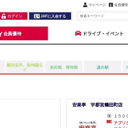
マイページ
会員優待
ログイン
JAFに入会する
会員優待
ドライブ・イベント
観光名所、動物園な
美術館、博物館
道の駅
ど
安楽亭 宇都宮鶴田町店
１５０
アプリ