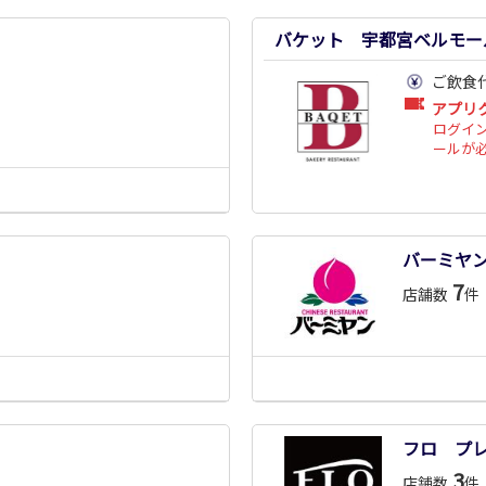
バケット 宇都宮ベルモー
ご飲食
アプリ
ログイ
ールが
バーミヤ
7
店舗数
件
フロ プ
3
店舗数
件