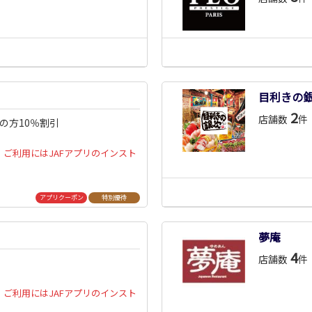
目利きの
2
店舗数
件
入の方10％割引
ご利用にはJAFアプリのインスト
アプリクーポン
特別優待
夢庵
4
店舗数
件
ご利用にはJAFアプリのインスト