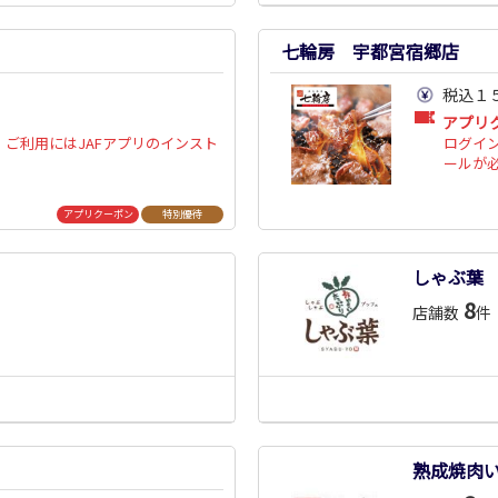
七輪房 宇都宮宿郷店
税込１
アプリ
ご利用にはJAFアプリのインスト
ログイ
ールが
アプリクーポン
特別優待
しゃぶ葉
8
店舗数
件
熟成焼肉