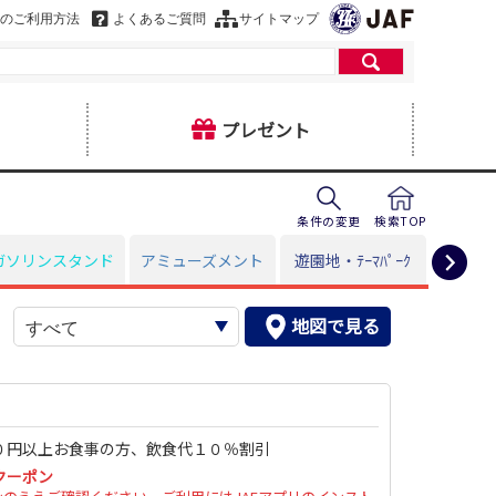
のご利用方法
よくあるご質問
サイトマップ
プレゼント
条件の変更
検索TOP
ガソリンスタンド
アミューズメント
遊園地・ﾃｰﾏﾊﾟｰｸ
暮
地図で見る
ヒ
検
０円以上お食事の方、飲食代１０％割引
クーポン