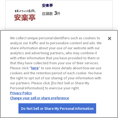
安楽亭
サイトマップ
3
店舗数
件
店舗を見る
We collect unique personal identifiers such as cookies to
analyze our traffic and to personalize content and ads. We
share information about your use of our website with our
安楽亭 神栖店
analytics and advertising partners, who may combine it
上島珈琲店 あみプレミアム・アウトレット店
with other information that you have provided to them or
１５００円以上お食事の方、飲食代
that they have collected from your use of their services.
１０％割引
Please click "
here
" to see more details about how we use
アプリクーポン
アプリクーポン
cookies and the retention period of each cookie. You have
ログインのうえご確認ください。ご利
ログインのうえご確認ください。ご利
the right to opt out of our sharing of your information with
用にはJAFアプリのインストールが必要
用にはJAFアプリのインストールが必要
our partners. Please click [Do Not Sell or Share My
です。
アプリクーポン
です。
Personal Information] to exercise your right.
Privacy Policy
アプリクーポン
特別優待
安楽亭 水戸千波町店
Change your sell or share preference
１５００円以上お食事の方、飲食代
魚民
１０％割引
Do Not Sell or Share My Personal Information
20
店舗数
アプリクーポン
件