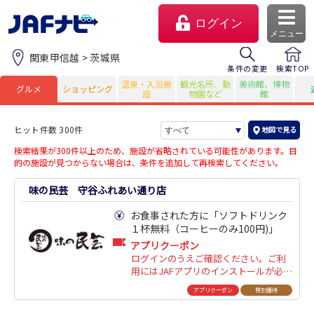
ログイン
メニュー
関東甲信越 > 茨城県
条件の変更
検索TOP
温泉・入浴施
観光名所、動
美術館、博物
グルメ
ショッピング
設
物園など
館
ヒット件数 300件
地図で見る
検索結果が300件以上のため、施設が省略されている可能性があります。
目
的の施設が見つからない場合は、条件を追加して再検索してください。
味の民芸 守谷ふれあい通り店
お食事された方に「ソフトドリンク
１杯無料（コーヒーのみ100円)」
マイページ
アプリクーポン
ログインのうえご確認ください。ご利
会員優待のご利用方法
用にはJAFアプリのインストールが必要
です。
アプリクーポン
特別優待
よくあるご質問