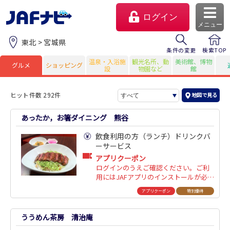
ログイン
メニュー
東北 > 宮城県
条件の変更
検索TOP
温泉・入浴施
観光名所、動
美術館、博物
グルメ
ショッピング
設
物園など
館
ヒット件数 292件
地図で見る
あったか，お箸ダイニング 熊谷
飲食利用の方（ランチ）ドリンクバ
ーサービス
アプリクーポン
ログインのうえご確認ください。ご利
マイページ
用にはJAFアプリのインストールが必要
です。
アプリクーポン
特別優待
会員優待のご利用方法
ううめん茶房 清治庵
よくあるご質問