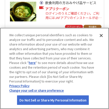
飲食利用の方おみやげ品サービス
サイトマップ
アプリクーポン
ログインのうえご確認ください。ご利
用にはJAFアプリのインストールが必要
です。
アプリクーポン
特別優待
We collect unique personal identifiers such as cookies to
analyze our traffic and to personalize content and ads. We
上島珈琲店
share information about your use of our website with our
2
店舗数
件
analytics and advertising partners, who may combine it
with other information that you have provided to them or
that they have collected from your use of their services.
Please click "
here
" to see more details about how we use
店舗を見る
cookies and the retention period of each cookie. You have
the right to opt out of our sharing of your information with
our partners. Please click [Do Not Sell or Share My
Personal Information] to exercise your right.
上島珈琲店 イオンモール名取店
Privacy Policy
魚民
Change your sell or share preference
10
店舗数
件
アプリクーポン
Do Not Sell or Share My Personal Information
ログインのうえご確認ください。ご利
用にはJAFアプリのインストールが必要