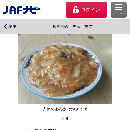
ログイン
メニュー
お食事処 三福 東店
お食事処 三福 東店
戻る
マイページ
人気のあんかけ焼きそば
会員優待のご利用方法
よくあるご質問