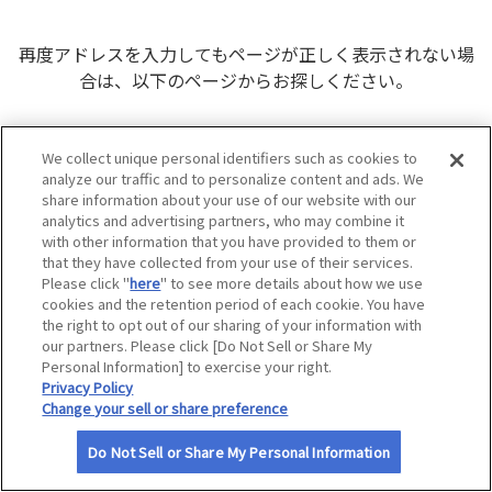
サイトマップ
再度アドレスを入力してもページが正しく表示されない場
合は、以下のページからお探しください。
JAFナビトップ
We collect unique personal identifiers such as cookies to
会員優待
analyze our traffic and to personalize content and ads. We
ドライブ
share information about your use of our website with our
analytics and advertising partners, who may combine it
プレゼント
with other information that you have provided to them or
JAF（日本自動車連盟）
that they have collected from your use of their services.
Please click "
here
" to see more details about how we use
cookies and the retention period of each cookie. You have
the right to opt out of our sharing of your information with
our partners. Please click [Do Not Sell or Share My
Personal Information] to exercise your right.
Privacy Policy
Change your sell or share preference
Do Not Sell or Share My Personal Information