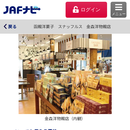
ログイン
メニュー
函館洋菓子 スナッフルス 金森洋物館店
函館洋菓子 スナッフルス 金森洋物館店
戻る
マイページ
会員優待のご利用方法
金森洋物館店（内観）
よくあるご質問