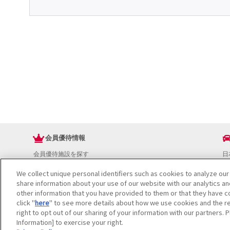
会員優待情報
会員優待施設を探す
日
JAFアプリ
ド
We collect unique personal identifiers such as cookies to analyze our
新規優待施設
お
share information about your use of our website with our analytics a
海外で使える会員優待サービス
ド
other information that you have provided to them or that they have co
JAFプレミアムサービス
イ
click "
here
" to see more details about how we use cookies and the re
JAFライフサポート
地
right to opt out of our sharing of your information with our partners. 
お
Information] to exercise your right.
JAF Mate
ド