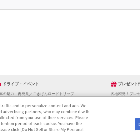
ドライブ・イベント
プレゼント
本の魅力、再発見／ごきげんロードトリップ
各地域発！プレ
ライブスタンプラリー
 traffic and to personalize content and ads. We
でかけスポットを探す
nd advertising partners, who may combine it with
ライブコースを探す
llected from your use of their services. Please
ベントを探す
tention period of each cookie. You have the
図から探す
Please click [Do Not Sell or Share My Personal
役立ち情報
ライブ情報ページ操作マニュアル