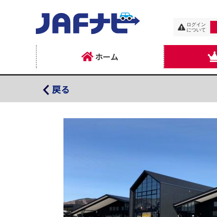
ログイン
について
ホーム
道の駅なないろ・ななえ内 峠下テラス
戻る