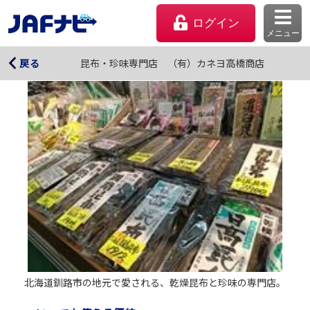
ログイン
メニュー
昆布・珍味専門店 （有）カネヨ高橋商店
昆布・珍味専門店 （有）カネヨ高橋商店
戻る
マイページ
会員優待のご利用方法
北海道釧路市の地元で愛される、乾燥昆布と珍味の専門店。
よくあるご質問