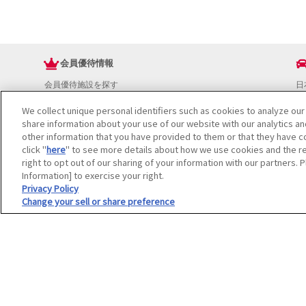
会員優待情報
会員優待施設を探す
日
JAFアプリ
ド
We collect unique personal identifiers such as cookies to analyze our
新規優待施設
お
share information about your use of our website with our analytics a
海外で使える会員優待サービス
ド
other information that you have provided to them or that they have co
JAFプレミアムサービス
イ
click "
here
" to see more details about how we use cookies and the re
JAFライフサポート
地
right to opt out of our sharing of your information with our partners. 
お
Information] to exercise your right.
JAF Mate
ド
Privacy Policy
Change your sell or share preference
冊子JAF Mate・JAF PLUS
利用規約
個人情報の取り扱いについて
会員優待サービスの提携