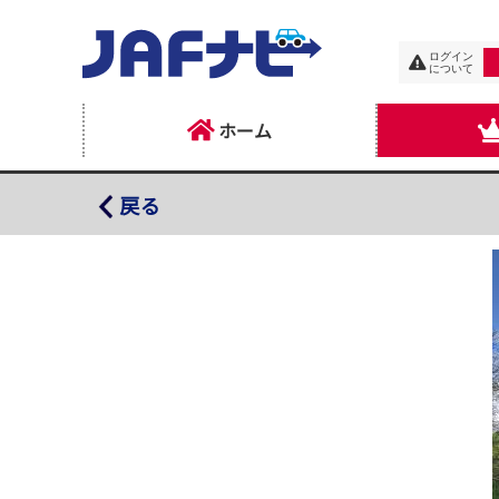
ログイン
について
ホーム
驚きの森Ｌａｂｏ
戻る