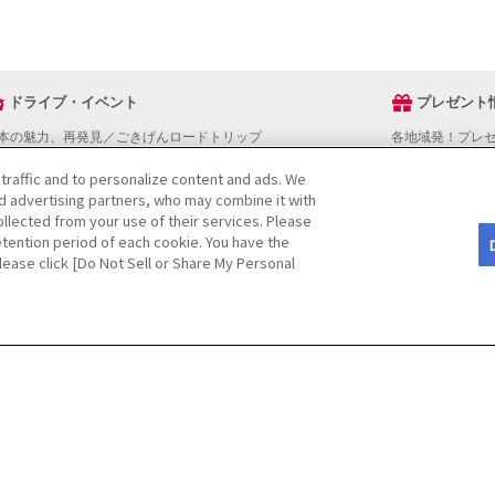
ドライブ・イベント
プレゼント
本の魅力、再発見／ごきげんロードトリップ
各地域発！プレ
ライブスタンプラリー
 traffic and to personalize content and ads. We
でかけスポットを探す
nd advertising partners, who may combine it with
ライブコースを探す
llected from your use of their services. Please
ベントを探す
tention period of each cookie. You have the
図から探す
Please click [Do Not Sell or Share My Personal
役立ち情報
ライブ情報ページ操作マニュアル
をご検討の方へ
JAFホームページ
CopyRight
©
(JAF)
. All rights reserved.