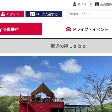
マイページ
会員優待
ログイン
JAFに入会する
会員優待
ドライブ・イベント
驚きの森Ｌａｂｏ