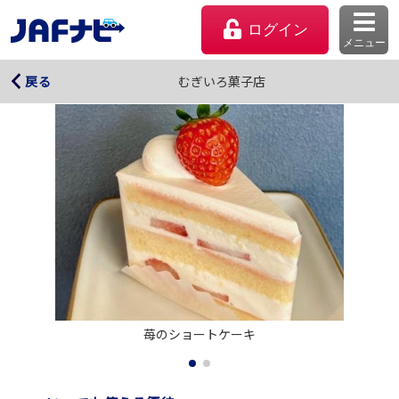
ログイン
メニュー
むぎいろ菓子店
むぎいろ菓子店
戻る
マイページ
苺のショートケーキ
会員優待のご利用方法
よくあるご質問