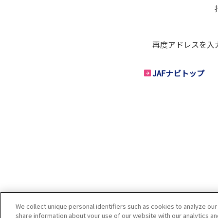
再度アドレスを入
JAFナビトップ
We collect unique personal identifiers such as cookies to analyze our
share information about your use of our website with our analytics a