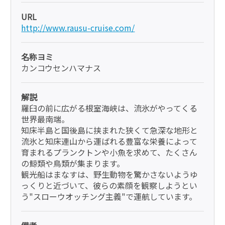
URL
http://www.rausu-cruise.com/
名称ヨミ
カンコウセンハマナス
解説
羅臼の前に広がる根室海峡は、流氷がやってくる
世界最南端。
知床半島と国後島に挟まれた狭くて急深な地形と
流氷と知床連山から運ばれる豊富な栄養によって
育まれるプランクトンや小魚を求めて、たくさん
の鯨類や鳥類が集まります。
観光船はまなすは、野生動物を驚かさないようゆ
っくりと近づいて、彼らの素顔を観察しようとい
う"スローウオッチング主義"で運航しています。