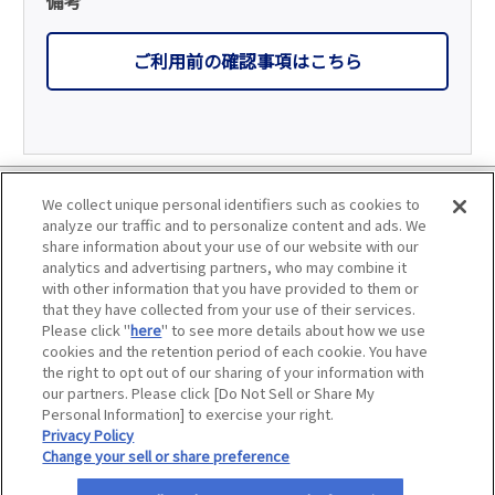
備考
ご利用前の確認事項はこちら
利用規約
We collect unique personal identifiers such as cookies to
analyze our traffic and to personalize content and ads. We
個人情報の取り扱いについて
share information about your use of our website with our
analytics and advertising partners, who may combine it
with other information that you have provided to them or
会員優待サービスの提携をご検討の方へ
that they have collected from your use of their services.
Please click "
here
" to see more details about how we use
JAFホームページ
cookies and the retention period of each cookie. You have
the right to opt out of our sharing of your information with
our partners. Please click [Do Not Sell or Share My
Personal Information] to exercise your right.
Privacy Policy
©
. All rights reserved.
Change your sell or share preference