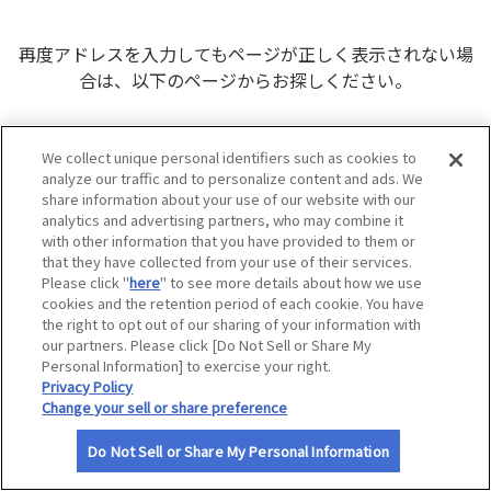
サイトマップ
再度アドレスを入力してもページが正しく表示されない場
合は、以下のページからお探しください。
JAFナビトップ
We collect unique personal identifiers such as cookies to
会員優待
analyze our traffic and to personalize content and ads. We
ドライブ
share information about your use of our website with our
analytics and advertising partners, who may combine it
プレゼント
with other information that you have provided to them or
JAF（日本自動車連盟）
that they have collected from your use of their services.
Please click "
here
" to see more details about how we use
cookies and the retention period of each cookie. You have
the right to opt out of our sharing of your information with
our partners. Please click [Do Not Sell or Share My
Personal Information] to exercise your right.
Privacy Policy
Change your sell or share preference
Do Not Sell or Share My Personal Information