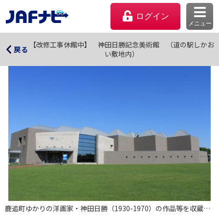
ログイン
メニュー
【改修工事休館中】 神田日勝記念美術館 （道の駅し
【改修工事休館中】 神田日勝記念美術館 （道の駅しかお
戻る
い敷地内）
かおい敷地内）
マイページ
会員優待のご利用方法
よくあるご質問
鹿追町ゆかりの洋画家・神田日勝（1930-1970）の作品等を収蔵・展示。