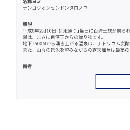
名称ヨミ
ナンゴウオンセンドンタロノユ
解説
平成8年2月10日｢師走祭り｣当日に百済王族が祭
湯は、まさに百済王からの贈り物です。
地下1500Mから湧き上がる温泉は、ナトリウム炭
また、山々の景色を望みながらの露天風呂は最高の
備考