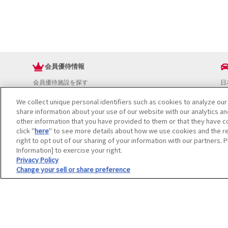
会員優待情報
会員優待施設を探す
日
JAFアプリ
ド
We collect unique personal identifiers such as cookies to analyze our
新規優待施設
お
share information about your use of our website with our analytics a
海外で使える会員優待サービス
ド
other information that you have provided to them or that they have co
JAFプレミアムサービス
イ
click "
here
" to see more details about how we use cookies and the re
JAFライフサポート
地
right to opt out of our sharing of your information with our partners. 
お
Information] to exercise your right.
JAF Mate
ド
Privacy Policy
Change your sell or share preference
冊子JAF Mate・JAF PLUS
利用規約
個人情報の取り扱いについて
会員優待サービスの提携