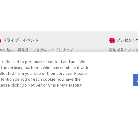
ドライブ・イベント
プレゼント
本の魅力、再発見／ごきげんロードトリップ
各地域発！プレ
ライブスタンプラリー
 traffic and to personalize content and ads. We
でかけスポットを探す
nd advertising partners, who may combine it with
ライブコースを探す
llected from your use of their services. Please
ベントを探す
tention period of each cookie. You have the
図から探す
Please click [Do Not Sell or Share My Personal
役立ち情報
ライブ情報ページ操作マニュアル
をご検討の方へ
JAFホームページ
Do Not Sell or Share My Personal Informatio