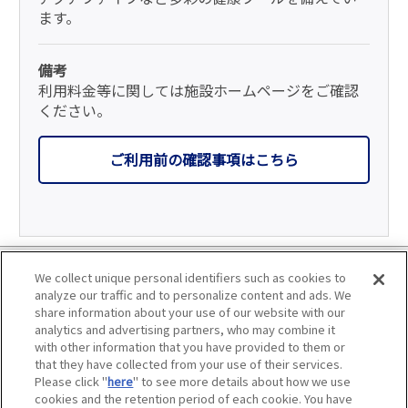
ます。
備考
利用料金等に関しては施設ホームページをご確認
ください。
ご利用前の確認事項はこちら
利用規約
We collect unique personal identifiers such as cookies to
analyze our traffic and to personalize content and ads. We
個人情報の取り扱いについて
share information about your use of our website with our
analytics and advertising partners, who may combine it
with other information that you have provided to them or
会員優待サービスの提携をご検討の方へ
that they have collected from your use of their services.
Please click "
here
" to see more details about how we use
JAFホームページ
cookies and the retention period of each cookie. You have