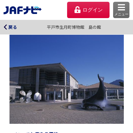
ログイン
メニュー
平戸市生月町博物館 島の館
平戸市生月町博物館 島の館
戻る
マイページ
会員優待のご利用方法
よくあるご質問