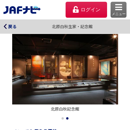
ログイン
メニュー
北原白秋生家・記念館
北原白秋生家・記念館
戻る
マイページ
北原白秋記念館
会員優待のご利用方法
よくあるご質問