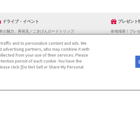
ドライブ・イベント
プレゼント
本の魅力、再発見／ごきげんロードトリップ
各地域発！プレ
ライブスタンプラリー
 traffic and to personalize content and ads. We
でかけスポットを探す
nd advertising partners, who may combine it with
ライブコースを探す
llected from your use of their services. Please
ベントを探す
tention period of each cookie. You have the
図から探す
Please click [Do Not Sell or Share My Personal
役立ち情報
ライブ情報ページ操作マニュアル
をご検討の方へ
JAFホームページ
Do Not Sell or Share My Personal Informatio
CopyRight
©
(JAF)
. All rights reserved.