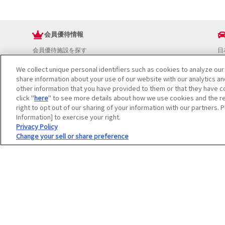
会員優待情報
会員優待施設を探す
日
JAFアプリ
ド
We collect unique personal identifiers such as cookies to analyze our
新規優待施設
お
share information about your use of our website with our analytics a
海外で使える会員優待サービス
ド
other information that you have provided to them or that they have co
JAFプレミアムサービス
イ
click "
here
" to see more details about how we use cookies and the re
JAFライフサポート
地
right to opt out of our sharing of your information with our partners. 
お
Information] to exercise your right.
JAF Mate
ド
Privacy Policy
Change your sell or share preference
冊子JAF Mate・JAF PLUS
利用規約
個人情報の取り扱いについて
会員優待サービスの提携