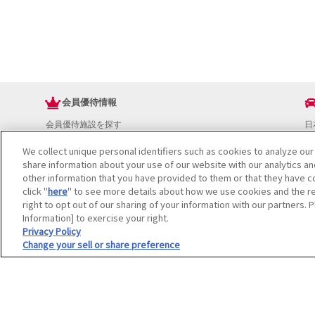
会員優待情報
会員優待施設を探す
日
JAFアプリ
ド
We collect unique personal identifiers such as cookies to analyze our
新規優待施設
お
share information about your use of our website with our analytics a
海外で使える会員優待サービス
ド
other information that you have provided to them or that they have co
JAFプレミアムサービス
イ
click "
here
" to see more details about how we use cookies and the re
JAFライフサポート
地
right to opt out of our sharing of your information with our partners. 
お
Information] to exercise your right.
JAF Mate
ド
Privacy Policy
Change your sell or share preference
冊子JAF Mate・JAF PLUS
利用規約
個人情報の取り扱いについて
会員優待サービスの提携