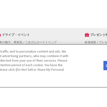
ドライブ・イベント
プレゼント
本の魅力、再発見／ごきげんロードトリップ
各地域発！プレ
ライブスタンプラリー
 traffic and to personalize content and ads. We
でかけスポットを探す
nd advertising partners, who may combine it with
ライブコースを探す
llected from your use of their services. Please
ベントを探す
tention period of each cookie. You have the
図から探す
Please click [Do Not Sell or Share My Personal
役立ち情報
ライブ情報ページ操作マニュアル
をご検討の方へ
JAFホームページ