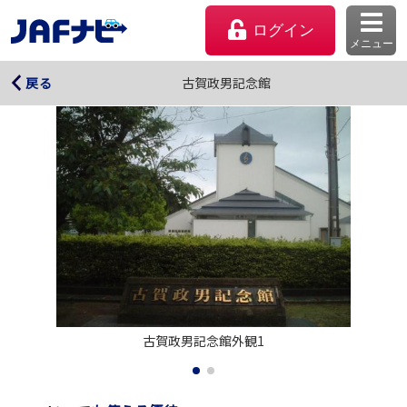
ログイン
メニュー
古賀政男記念館
古賀政男記念館
戻る
マイページ
古賀政男記念館外観1
会員優待のご利用方法
よくあるご質問