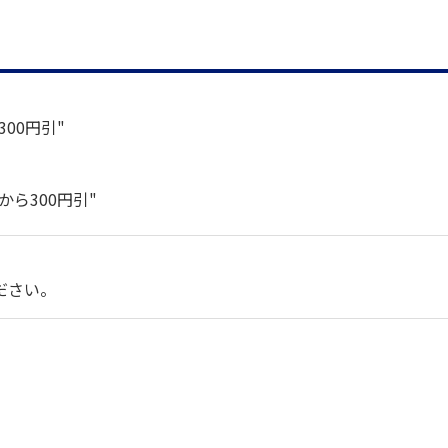
00円引"
ら300円引"
ださい。