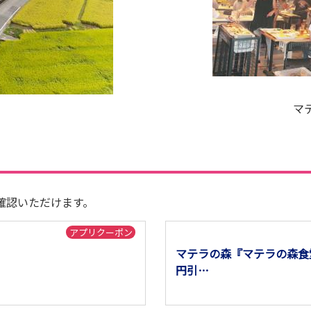
マ
確認いただけます。
アプリクーポン
マテラの森『マテラの森食堂
円引
※本優待は7月8日より利