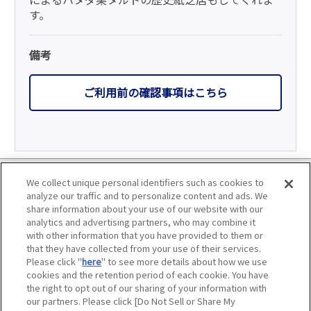
す。
備考
ご利用前の確認事項はこちら
利用規約
We collect unique personal identifiers such as cookies to
analyze our traffic and to personalize content and ads. We
個人情報の取り扱いについて
share information about your use of our website with our
analytics and advertising partners, who may combine it
with other information that you have provided to them or
会員優待サービスの提携をご検討の方へ
that they have collected from your use of their services.
Please click "
here
" to see more details about how we use
JAFホームページ
cookies and the retention period of each cookie. You have
the right to opt out of our sharing of your information with
our partners. Please click [Do Not Sell or Share My