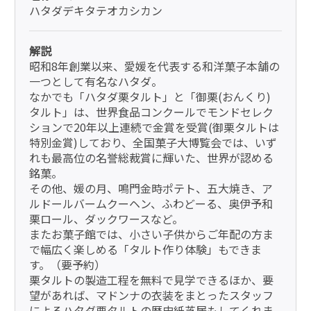
ハタダデキタテオカシカン
解説
昭和8年創業以来、愛媛を代表する和洋菓子本舗の
一つとして有名なハタダ。
なかでも「ハタダ栗タルト」と「御栗(おんくり)
タルト」は、世界食品コンクールでモンドセレク
ションで20年以上連続で金賞を受賞(御栗タルトは
特別金賞)しており、全国菓子大博覧会では、いず
れも最高位の名誉総裁賞に輝いた、世界が認める
銘菓。
その他、媛の月、鳴門金時ポテト、五大焼き、ア
ルドールバームクーヘン、ふわどーる、奥伊予和
栗ロール、ダックワースなど。
またお菓子館では、小さい子供からご年配の方ま
で幅広く楽しめる「タルト作り体験」もできま
す。（要予約）
栗タルトの製造工程を無料で見学できるほか、要
望があれば、マドンナの衣装をまとったスタッフ
によるハタダ栗タルトの歴史紙芝居もしてくれま