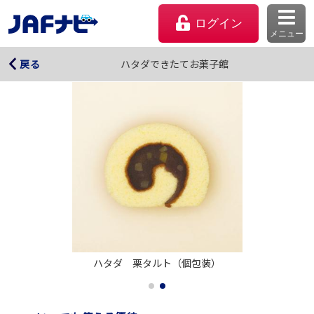
ログイン
メニュー
ハタダできたてお菓子館
ハタダできたてお菓子館
戻る
マイページ
ハタダ　栗タルト（個包装）
会員優待のご利用方法
よくあるご質問