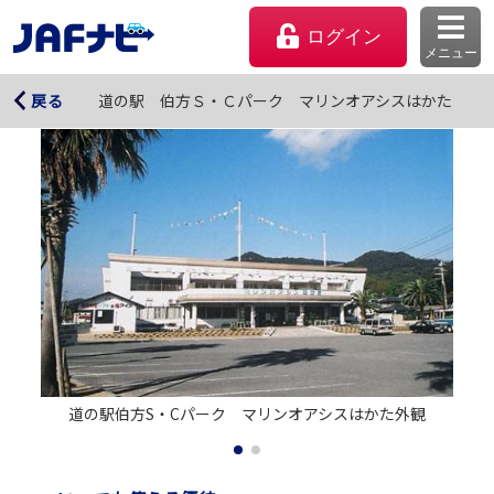
ログイン
メニュー
道の駅 伯方Ｓ・Ｃパーク マリンオアシスはかた
道の駅 伯方Ｓ・Ｃパーク マリンオアシスはかた
戻る
マイページ
道の駅伯方S・Cパーク　マリンオアシスはかた外観
会員優待のご利用方法
よくあるご質問