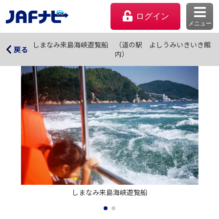
ログイン
メニュー
しまなみ来島海峡遊覧船 （道の駅 よしうみいきいき
しまなみ来島海峡遊覧船 （道の駅 よしうみいきいき館
戻る
内）
館内）
マイページ
会員優待のご利用方法
しまなみ来島海峡遊覧船
よくあるご質問