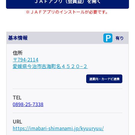
ＪＡＦアプリ（会員証）を開く
※ＪＡＦアプリのインストールが必要です。
基本情報
有り
住所
〒794-2114
愛媛県今治市吉海町名４５２０−２
道案内・カーナビ連携
TEL
0898-25-7338
URL
https://imabari-shimanami.jp/kyuuryuu/