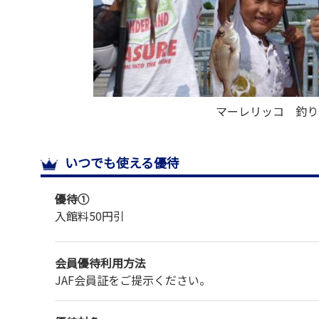
マーレリッコ 釣り
いつでも使える優待
優待①
入館料
50円引
会員優待利用方法
JAF会員証をご提示ください。