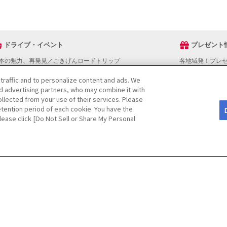
ドライブ・イベント
プレゼント
本の魅力、再発見／ごきげんロードトリップ
各地域発！プレ
ライブスタンプラリー
 traffic and to personalize content and ads. We
でかけスポットを探す
nd advertising partners, who may combine it with
ライブコースを探す
llected from your use of their services. Please
ベントを探す
tention period of each cookie. You have the
図から探す
Please click [Do Not Sell or Share My Personal
役立ち情報
ライブ情報ページ操作マニュアル
をご検討の方へ
JAFホームページ
CopyRight
©
(JAF)
. All rights reserved.