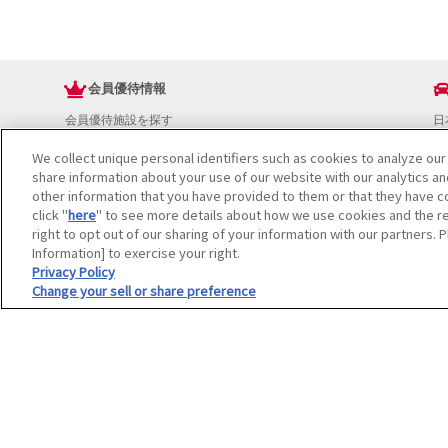
会員優待情報
会員優待施設を探す
日
JAFアプリ
ド
We collect unique personal identifiers such as cookies to analyze our
新規優待施設
お
share information about your use of our website with our analytics a
海外で使える会員優待サービス
ド
other information that you have provided to them or that they have co
JAFプレミアムサービス
イ
click "
here
" to see more details about how we use cookies and the re
JAFライフサポート
地
right to opt out of our sharing of your information with our partners. 
お
Information] to exercise your right.
JAF Mate
ド
Privacy Policy
Change your sell or share preference
冊子JAF Mate・JAF PLUS
利用規約
個人情報の取り扱いについて
会員優待サービスの提携