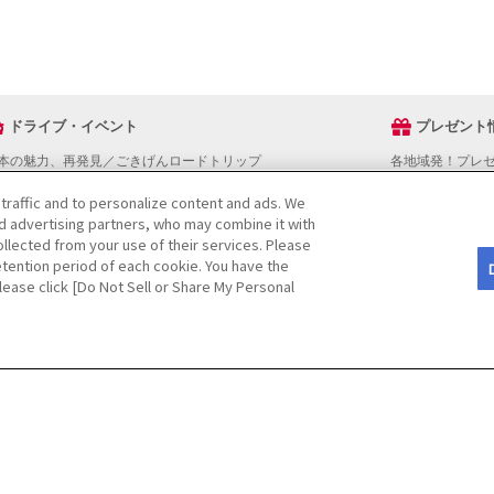
ドライブ・イベント
プレゼント
本の魅力、再発見／ごきげんロードトリップ
各地域発！プレ
ライブスタンプラリー
 traffic and to personalize content and ads. We
でかけスポットを探す
nd advertising partners, who may combine it with
ライブコースを探す
llected from your use of their services. Please
ベントを探す
tention period of each cookie. You have the
図から探す
Please click [Do Not Sell or Share My Personal
役立ち情報
ライブ情報ページ操作マニュアル
をご検討の方へ
JAFホームページ