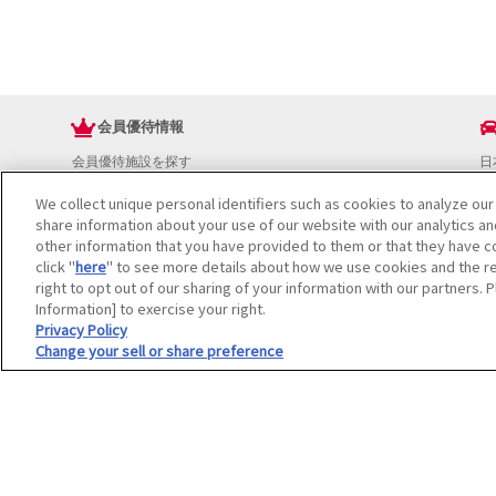
会員優待情報
会員優待施設を探す
日
JAFアプリ
ド
We collect unique personal identifiers such as cookies to analyze our
新規優待施設
お
share information about your use of our website with our analytics a
海外で使える会員優待サービス
ド
other information that you have provided to them or that they have co
JAFプレミアムサービス
イ
click "
here
" to see more details about how we use cookies and the re
JAFライフサポート
地
right to opt out of our sharing of your information with our partners. 
お
Information] to exercise your right.
JAF Mate
ド
Privacy Policy
Change your sell or share preference
冊子JAF Mate・JAF PLUS
利用規約
個人情報の取り扱いについて
会員優待サービスの提携