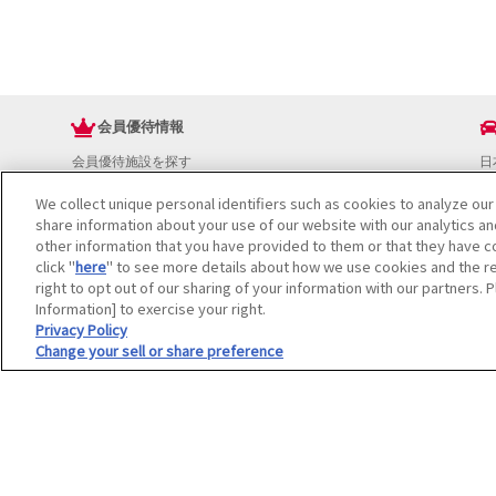
会員優待情報
会員優待施設を探す
日
JAFアプリ
ド
We collect unique personal identifiers such as cookies to analyze our
新規優待施設
お
share information about your use of our website with our analytics a
海外で使える会員優待サービス
ド
other information that you have provided to them or that they have co
JAFプレミアムサービス
イ
click "
here
" to see more details about how we use cookies and the re
JAFライフサポート
地
right to opt out of our sharing of your information with our partners. 
お
Information] to exercise your right.
JAF Mate
ド
Privacy Policy
Change your sell or share preference
冊子JAF Mate・JAF PLUS
利用規約
個人情報の取り扱いについて
会員優待サービスの提携