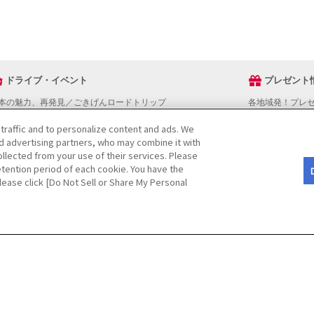
ドライブ・イベント
プレゼント
本の魅力、再発見／ごきげんロードトリップ
各地域発！プレ
ライブスタンプラリー
 traffic and to personalize content and ads. We
でかけスポットを探す
nd advertising partners, who may combine it with
ライブコースを探す
llected from your use of their services. Please
ベントを探す
tention period of each cookie. You have the
図から探す
Please click [Do Not Sell or Share My Personal
役立ち情報
ライブ情報ページ操作マニュアル
をご検討の方へ
JAFホームページ