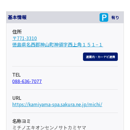
基本情報
有り
住所
〒771-3310
徳島県名西郡神山町神領字西上角１５１−１
道案内・カーナビ連携
TEL
088-636-7077
URL
https://kamiyama-spa.sakura.ne.jp/michi/
名称ヨミ
ミチノエキオンセンノサトカミヤマ