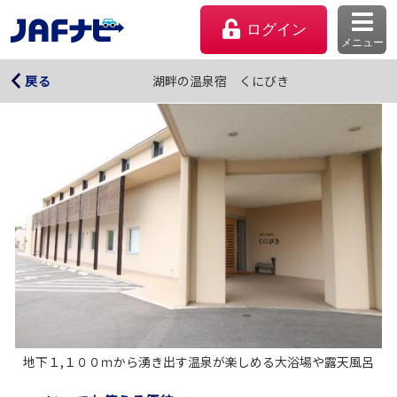
ログイン
メニュー
湖畔の温泉宿 くにびき
湖畔の温泉宿 くにびき
戻る
マイページ
会員優待のご利用方法
地下１,１００ｍから湧き出す温泉が楽しめる大浴場や露天風呂
よくあるご質問