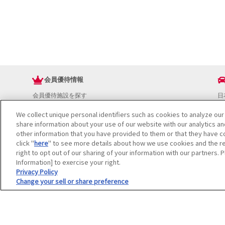
会員優待情報
会員優待施設を探す
日
JAFアプリ
ド
We collect unique personal identifiers such as cookies to analyze our
新規優待施設
お
share information about your use of our website with our analytics a
海外で使える会員優待サービス
ド
other information that you have provided to them or that they have co
JAFプレミアムサービス
イ
click "
here
" to see more details about how we use cookies and the re
JAFライフサポート
地
right to opt out of our sharing of your information with our partners. 
お
Information] to exercise your right.
JAF Mate
ド
Privacy Policy
Change your sell or share preference
冊子JAF Mate・JAF PLUS
利用規約
個人情報の取り扱いについて
会員優待サービスの提携