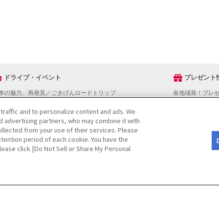
ドライブ・イベント
プレゼント
本の魅力、再発見／ごきげんロードトリップ
各地域発！プレ
ライブスタンプラリー
 traffic and to personalize content and ads. We
でかけスポットを探す
nd advertising partners, who may combine it with
ライブコースを探す
llected from your use of their services. Please
ベントを探す
tention period of each cookie. You have the
図から探す
Please click [Do Not Sell or Share My Personal
役立ち情報
ライブ情報ページ操作マニュアル
をご検討の方へ
JAFホームページ