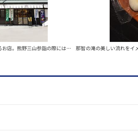
るお店。熊野三山参詣の際にはぜ
那智の滝の美しい流れをイ
。