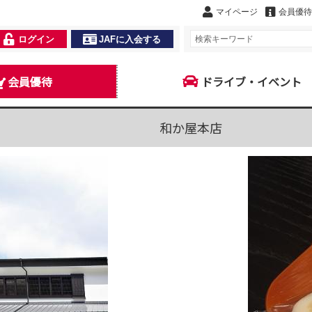
マイページ
会員優待
ログイン
JAFに入会する
会員優待
ドライブ・イベント
和か屋本店