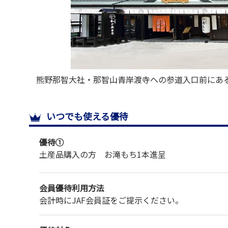
熊野那智大社・那智山青岸渡寺への参道入口前にあ
ひお立ち寄りください
いつでも使える優待
優待①
土産品購入の方 お滝もち1本進呈
会員優待利用方法
会計時にJAF会員証をご提示ください。