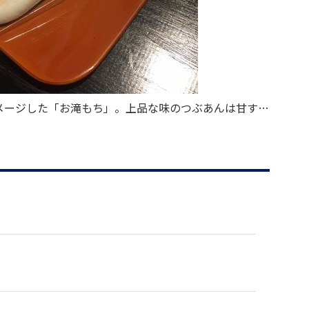
メージした「お滝もち」。上品な味のつぶあんは甘すぎ
ず、軽く焼いたお餅は美味。