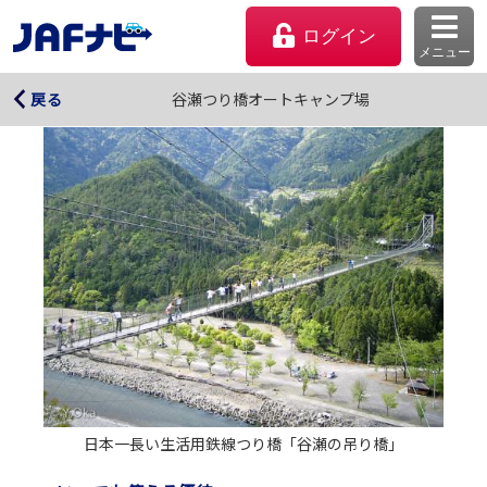
ログイン
メニュー
谷瀬つり橋オートキャンプ場
谷瀬つり橋オートキャンプ場
戻る
マイページ
会員優待のご利用方法
日本一長い生活用鉄線つり橋「谷瀬の吊り橋」
よくあるご質問