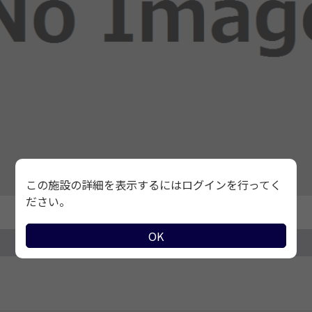
この施設の詳細を表示するにはログインを行ってく
ださい。
OK