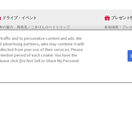
ドライブ・イベント
プレゼント
本の魅力、再発見／ごきげんロードトリップ
各地域発！プレ
ライブスタンプラリー
 traffic and to personalize content and ads. We
でかけスポットを探す
nd advertising partners, who may combine it with
ライブコースを探す
llected from your use of their services. Please
ベントを探す
tention period of each cookie. You have the
図から探す
Please click [Do Not Sell or Share My Personal
役立ち情報
ライブ情報ページ操作マニュアル
をご検討の方へ
JAFホームページ
CopyRight
©
(JAF)
. All rights reserved.