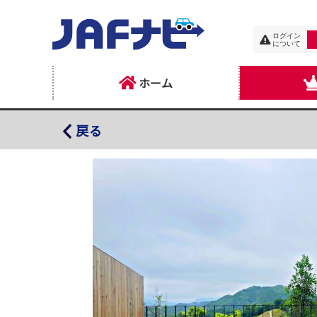
ログイン
について
ホーム
ＶＩＳＯＮ ＨＯＴＥＬＳ
戻る