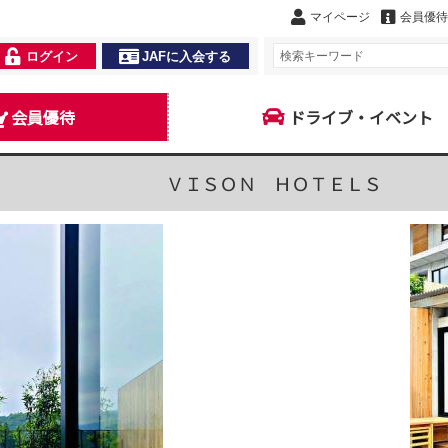
マイページ
会員優待
ログイン
JAFに入会する
会員優待
ドライブ・イベント
ＶＩＳＯＮ ＨＯＴＥＬＳ