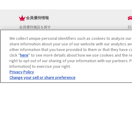
会員優待情報
会員優待施設を探す
日
JAFアプリ
ド
We collect unique personal identifiers such as cookies to analyze our
新規優待施設
お
share information about your use of our website with our analytics a
海外で使える会員優待サービス
ド
other information that you have provided to them or that they have co
JAFプレミアムサービス
イ
click "
here
" to see more details about how we use cookies and the re
JAFライフサポート
地
right to opt out of our sharing of your information with our partners. 
お
Information] to exercise your right.
JAF Mate
ド
Privacy Policy
Change your sell or share preference
冊子JAF Mate・JAF PLUS
利用規約
個人情報の取り扱いについて
会員優待サービスの提携