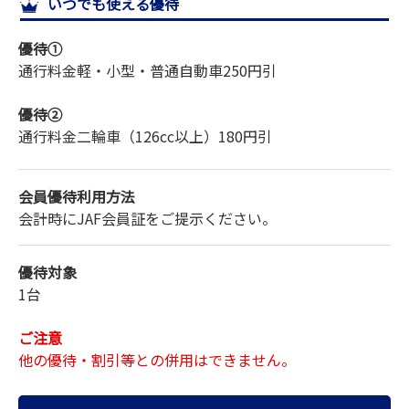
いつでも使える優待
サイトマップ
優待①
通行料金
軽・小型・普通自動車
250円引
優待②
通行料金
二輪車（126cc以上）
180円引
会員優待利用方法
会計時にJAF会員証をご提示ください。
優待対象
1台
ご注意
他の優待・割引等との併用はできません。